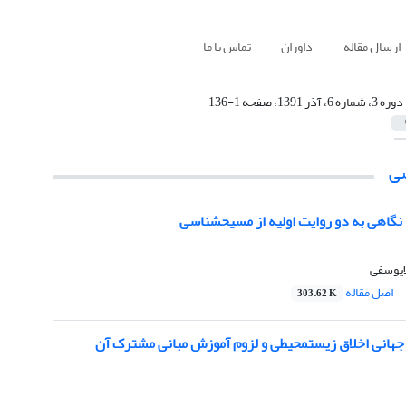
ارسال مقاله
داوران
تماس با ما
دوره 3، شماره 6، آذر 1391، صفحه 1-136
ی
اهی به دو روایت اولیه از مسیح‎شناسی
لایوسفی
اصل مقاله
303.62 K
‎محیطی و لزوم آموزش مبانی مشترک آن