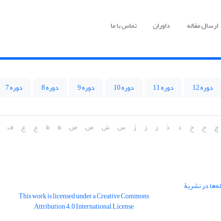
ارسال مقاله
داوران
تماس با ما
دوره 12
دوره 11
دوره 10
دوره 9
دوره 8
دوره 7
چ
ح
خ
د
ذ
ر
ز
ژ
س
ش
ص
ض
ط
ظ
ع
غ
ف
ن‌المللی DOI به مقاله‌ها در نشریۀ
This work is licensed under a Creative Commons
Attribution 4.0 International License