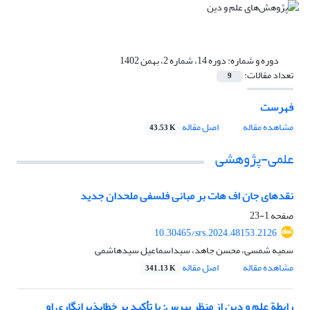
دوره و شماره:
دوره 14، شماره 2، بهمن 1402
تعداد مقالات:
9
فهرست
مشاهده مقاله
اصل مقاله
43.53 K
علمی-پژوهشی
نقدهای جان اف هات بر مبانی فلسفی ملحدان جدید
صفحه
1-23
10.30465/srs.2024.48153.2126
سمیه شمسی، محسن جاهد، سیداسماعیل سیدهاشمی
مشاهده مقاله
اصل مقاله
341.13 K
رابطة علم و دین از منظر پیرس: با تأکید بر خطاپذیرانگاری او