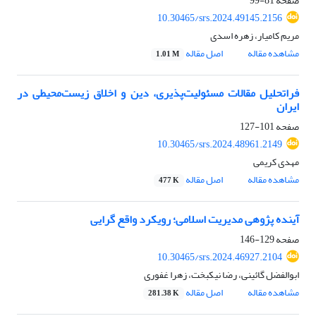
صفحه
81-99
10.30465/srs.2024.49145.2156
مریم کامیار، زهره اسدی
مشاهده مقاله
اصل مقاله
1.01 M
فراتحلیل مقالات مسئولیت‌پذیری، دین و اخلاق زیست‌محیطی در
ایران
صفحه
101-127
10.30465/srs.2024.48961.2149
مهدی کریمی
مشاهده مقاله
اصل مقاله
477 K
آینده پژوهی مدیریت اسلامی؛ رویکرد واقع گرایی
صفحه
129-146
10.30465/srs.2024.46927.2104
ابوالفضل گائینی، رضا نیکبخت، زهرا غفوری
مشاهده مقاله
اصل مقاله
281.38 K