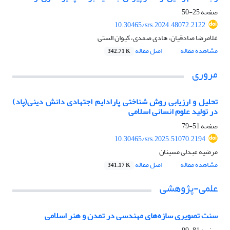
صفحه
25-50
10.30465/srs.2024.48072.2122
غلامرضا صادقیان، هادی صمدی، کیوان الستی
مشاهده مقاله
اصل مقاله
342.71 K
مروری
تحلیل و ارزیابی روش شناختی پارادایم اجتهادی دانش دینی(پاد)
در تولید علوم انسانی اسلامی
صفحه
51-79
10.30465/srs.2025.51070.2194
مرضیه عبدلی مسینان
مشاهده مقاله
اصل مقاله
341.17 K
علمی-پژوهشی
سنت تصویری سازه‌های مهندسی در تمدن و هنر اسلامی