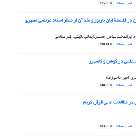
اصل مقاله
375.73 K
در فلسفة ایان باربور و نقد آن از منظر استاد مرتضی مطهری
ه، ایراندخت فیاض، محسن ایمانی نائینی، اکبر صالحی
اصل مقاله
390.61 K
 علمی در کوهن و کاسیرر
، امیر حاجی‌زاده
اصل مقاله
340.79 K
 در مطالعات ادبی قرآن کریم
اصل مقاله
383.75 K