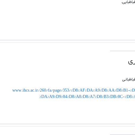
باطبایی.
ری
باطبائی
www.ihcs.ac.ir/260/fa/page/353/%D8%AF%DA%A9%D8%AA%D8%B1-
%DA%A9%D9%84%D8%A8%D8%A7%D8%B3%DB%8C-%D8%