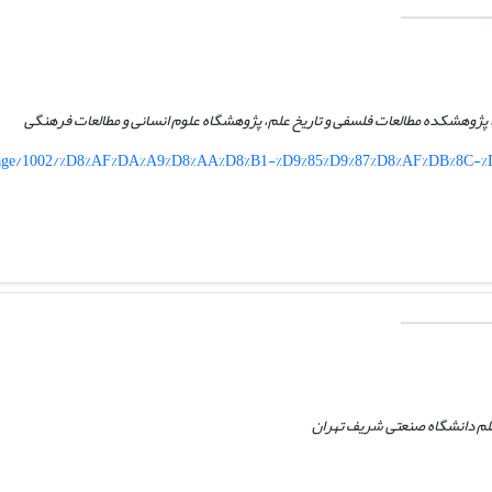
پژوهشکده مطالعات فلسفی و تاریخ علم، پژوهشگاه علوم انسانی و مطالعات فرهنگی
a/page/1002/%D8%AF%DA%A9%D8%AA%D8%B1-%D9%85%D9%87%D8%AF%DB%8C-
علم دانشگاه صنعتی شریف تهران