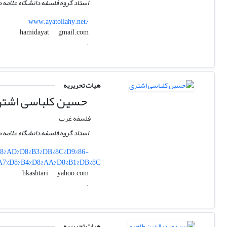
استاد گروه فلسفه دانشگاه علامه ط
www.ayatollahy.net/
gmail.com
hamidayat
.
هیات تحریریه
حسین کلباسی اشت
فلسفه غرب
استاد گروه فلسفه دانشگاه علامه ط
%D8%AD%D8%B3%DB%8C%D9%86-
A7%D8%B4%D8%AA%D8%B1%DB%8C
yahoo.com
hkashtari
.
هیات تحریریه