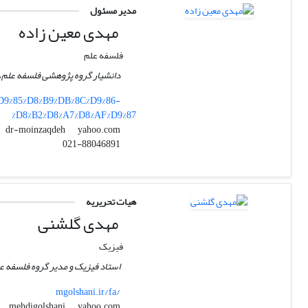
مدیر مسئول
مهدی معین زاده
فلسفه علم
دانشیار گروه پژوهشی فلسفه علم، 
%D9%85%D8%B9%DB%8C%D9%86-
%D8%B2%D8%A7%D8%AF%D9%87
yahoo.com
dr-moinzaqdeh
021-88046891
هیات تحریریه
مهدی گلشنی
فیزیک
استاد فیزیک و مدیر گروه فلسفه 
mgolshani.ir/fa/
yahoo.com
mehdigolshani