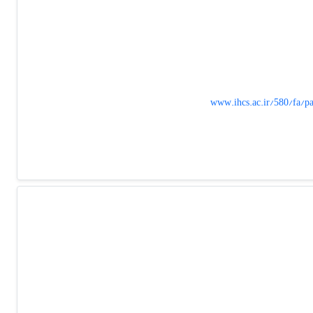
www.ihcs.ac.ir/580/f