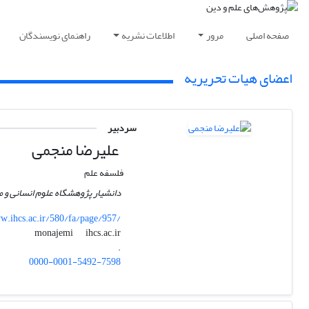
صفحه اصلی
مرور
اطلاعات نشریه
راهنمای نویسندگان
اعضای هیات تحریریه
سردبیر
علیرضا منجمی
فلسفه علم
دانشیار پژوهشگاه علوم انسانی و 
.ihcs.ac.ir/580/fa/page/957/
ihcs.ac.ir
monajemi
.
0000-0001-5492-7598