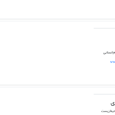
 انسانی
www
ی
حیط زیست