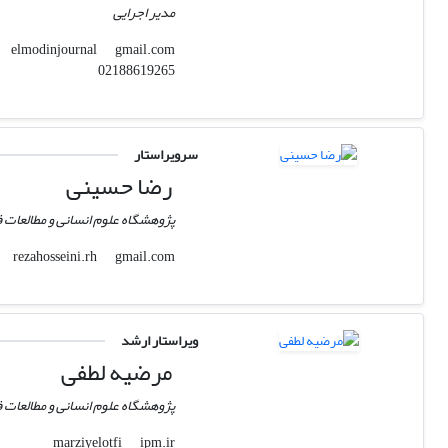
مدیر اجرایی
gmail.com
elmodinjournal
02188619265
سرویراستار
رضا حسینی
پژوهشگاه علوم انسانی و مطالعات
gmail.com
rezahosseini.rh
ویراستار ارشد
مرضیه لطفی
پژوهشگاه علوم انسانی و مطالعات
ipm.ir
marziyelotfi