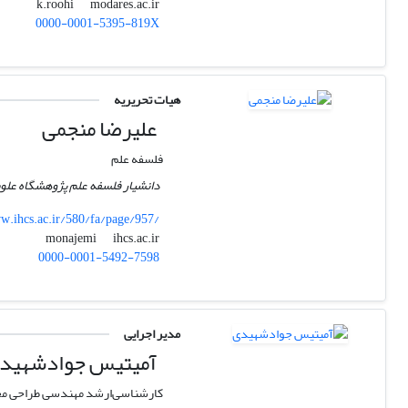
modares.ac.ir
k.roohi
0000-0001-5395-819X
هیات تحریریه
علیرضا منجمی
فلسفه علم
دانشیار فلسفه علم پژوهشگاه علوم
.ihcs.ac.ir/580/fa/page/957/
ihcs.ac.ir
monajemi
0000-0001-5492-7598
مدیر اجرایی
آمیتیس جوادشهید
کارشناسی‌ارشد مهندسی طراحی م