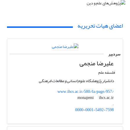
اعضای هیات تحریریه
سردبیر
علیرضا منجمی
فلسفه علم
دانشیار پژوهشگاه علوم انسانی و مطالعات فرهنگی
www.ihcs.ac.ir/580/fa/page/957/
ihcs.ac.ir
monajemi
.
0000-0001-5492-7598