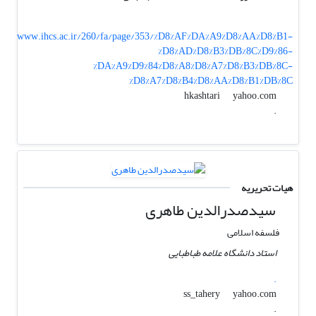
www.ihcs.ac.ir/260/fa/page/353/%D8%AF%DA%A9%D8%AA%D8%B1-
%D8%AD%D8%B3%DB%8C%D9%86-
%DA%A9%D9%84%D8%A8%D8%A7%D8%B3%DB%8C-
%D8%A7%D8%B4%D8%AA%D8%B1%DB%8C
yahoo.com
hkashtari
.
هیات تحریریه
سیدصدرالدین طاهری
فلسفه اسلامی
استاد دانشگاه علامه طباطبایی
.
yahoo.com
ss_tahery
.