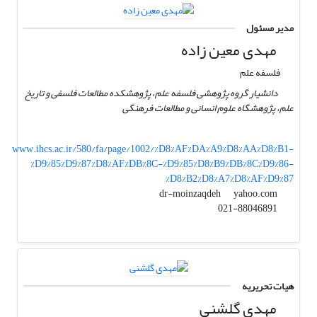
مدیر مسئول
مهدی معین زاده
فلسفه علم
دانشیار گروه پژوهشی فلسفه علم، پژوهشکده مطالعات فلسفی و تاریخ
علم، پژوهشگاه علوم انسانی و مطالعات فرهنگی
www.ihcs.ac.ir/580/fa/page/1002/%D8%AF%DA%A9%D8%AA%D8%B1-
%D9%85%D9%87%D8%AF%DB%8C-%D9%85%D8%B9%DB%8C%D9%86-
%D8%B2%D8%A7%D8%AF%D9%87
yahoo.com
dr-moinzaqdeh
021-88046891
هیات تحریریه
مهدی گلشنی