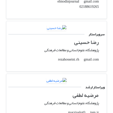
gmail.com
elmodinjournal
02188619265
سرویراستار
رضا حسینی
پژوهشگاه علوم انسانی و مطالعات فرهنگی
gmail.com
rezahosseini.rh
ویراستار ارشد
مرضیه لطفی
پژوهشگاه علوم انسانی و مطالعات فرهنگی
ipm.ir
marziyelotfi